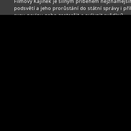
Filmový Kajínek je silným příběhem nejznámějš
podsvětí a jeho prorůstání do státní správy i p
svou nevinu nebo zastrašit a ovlivnit svědky?