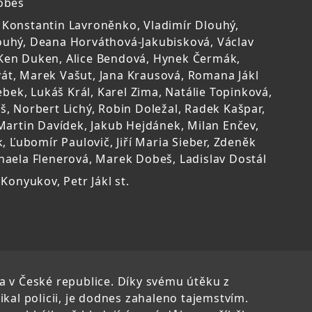
obeš
 Konstantin Lavroněnko, Vladimír Dlouhý,
ouhý, Deana Horváthová-Jakubisková, Václav
Ken Duken, Alice Bendová, Hynek Čermák,
át, Marek Vašut, Jana Krausová, Romana Jákl
Šebek, Lukáš Král, Karel Zima, Natálie Topinková,
š, Norbert Lichý, Robin Doležal, Radek Kašpar,
 Martin Davídek, Jakub Hejdánek, Milan Enčev,
k, Ľubomír Paulovič, Jiří Maria Sieber, Zdeněk
haela Flenerová, Marek Dobeš, Ladislav Dostál
 Konyukov, Petr Jákl st.
ha v České republice. Díky svému útěku z
ikal policii, je dodnes zahaleno tajemstvím.