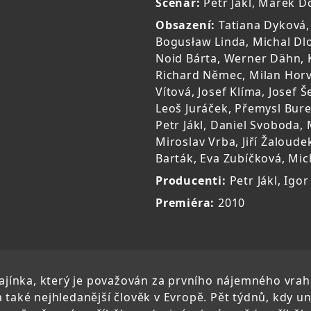
Scénář:
Petr Jákl, Marek D
Obsazení:
Tatiana Dyková,
Bogusław Linda, Michal Dl
Noid Bárta, Werner Dähn, 
Richard Němec, Milan Horv
Vítová, Josef Klíma, Josef 
Leoš Juráček, Přemysl Bure
Petr Jákl, Daniel Svoboda,
Miroslav Vrba, Jiří Žaloude
Barták, Eva Zubíčková, Mic
Producenti:
Petr Jákl, Igor
Premiéra:
2010
 Kajínka, který je považován za prvního nájemného vra
 také nejhledanější člověk v Evropě. Pět týdnů, kdy un