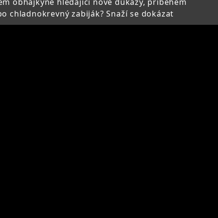
em obhájkyně hledající nové důkazy, příběhem
ebo chladnokrevný zabiják? Snaží se dokázat