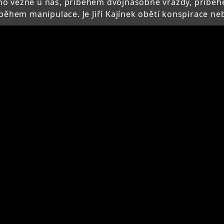
ího vězně u nás, příběhem dvojnásobné vraždy, příběh
říběhem manipulace. Je Jiří Kajínek obětí konspirace n